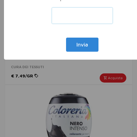
Invia
COLORERIA ITAL NUOVO BLU NOTTE XL
CURA DEI TESSUTI
€ 7,49/GR
Acquista