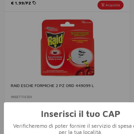
€ 1,99/PZ
Acquista
RAID ESCHE FORMICHE 2 PZ ORD 449099 L
INSETTICIDI
€ 4,89/PZ
Acquista
Inserisci il tuo CAP
Verificheremo di poter fornire il servizio di spesa 
per la tua località.