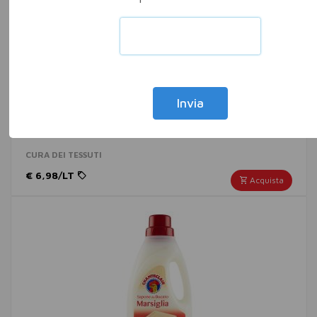
Invia
CALGON GEL 3 IN 1 750 ML S
CURA DEI TESSUTI
€ 6,98/LT
Acquista