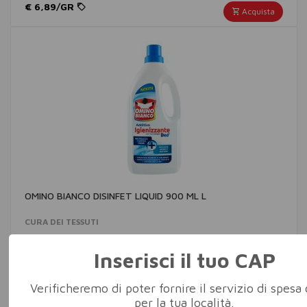
€ 6,89/GR
Acquista
OMINO BIANCO DISINFET LIQUID 900 ML L
CURA DEI TESSUTI
€ 3,49/LT
Acquista
Inserisci il tuo CAP
Verificheremo di poter fornire il servizio di spesa 
per la tua località.