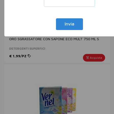
Invia
ORO SGRASSATORE CON SAPONE ECO MULT 750 ML S
DETERGENTI SUPERFICI
€ 1,99/PZ
Acquista