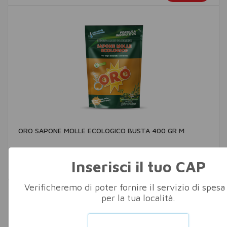
ORO SAPONE MOLLE ECOLOGICO BUSTA 400 GR M
DETERGENZA BUCATO
Inserisci il tuo CAP
€ 2,69/PZ
Acquista
Verificheremo di poter fornire il servizio di spesa
per la tua località.