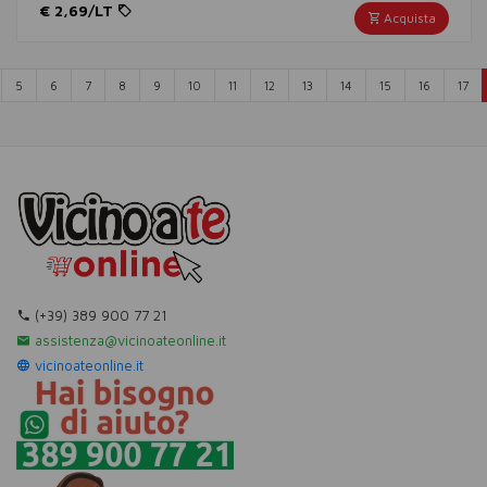
€ 2,69/LT
Acquista
orrente)
(corrente)
(corrente)
(corrente)
(corrente)
(corrente)
(corrente)
(corrente)
(corrente)
(corrente)
(corrente)
(corrente)
(corrente)
(co
5
6
7
8
9
10
11
12
13
14
15
16
17
(+39) 389 900 77 21
assistenza@vicinoateonline.it
vicinoateonline.it