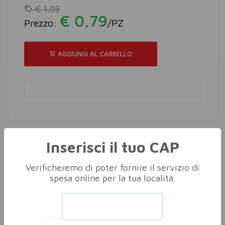
€ 1,09
€ 0,79
Prezzo:
/PZ
AGGIUNGI AL CARRELLO
Inserisci il tuo CAP
Altri nella stessa categoria
Vedi tutti
Verificheremo di poter fornire il servizio di
spesa online per la tua località.