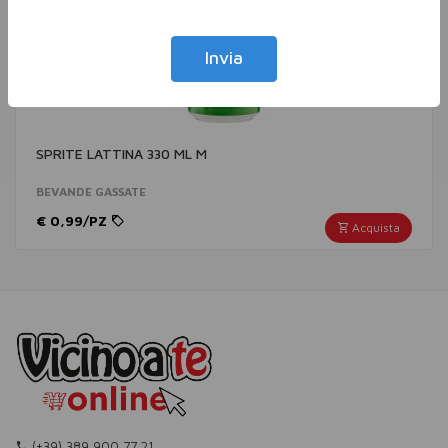
Invia
SPRITE LATTINA 330 ML M
BEVANDE GASSATE
€ 0,99/PZ
Acquista
(+39) 389 900 77 21