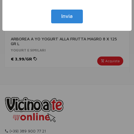
Invia
ARBOREA A YO YOGURT ALLA FRUTTA MAGRO 8 X 125
GR L
YOGURT E SIMILARI
€ 3,99/GR
Acquista
(+39) 389 900 77 21