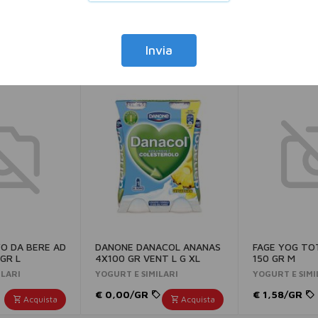
Invia
O DA BERE AD
DANONE DANACOL ANANAS
FAGE YOG TO
GR L
4X100 GR VENT L G XL
150 GR M
ILARI
YOGURT E SIMILARI
YOGURT E SIMI
€ 0,00/GR
€ 1,58/GR
Acquista
Acquista