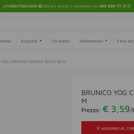
#TURESTAACASA
alla tua spesa ci pensiamo noi
389 900 77 21
Home
Acquista
Chi siamo
Informazioni
Il tuo a
 YOG CREMOSO BIANCO 8X125 GR M
BRUNICO YOG C
M
€ 3,59
Prezzo:
/
AGGIUNGI AL CA