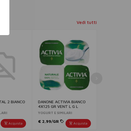
Vedi tutti
TAL 2 BIANCO
DANONE ACTIVIA BIANCO
MULLER YOGUR
4X125 GR VENT L G L
2X125 GR S
LARI
YOGURT E SIMILARI
YOGURT E SIMI
€ 2,99/GR
€ 1,35/GR
Acquista
Acquista