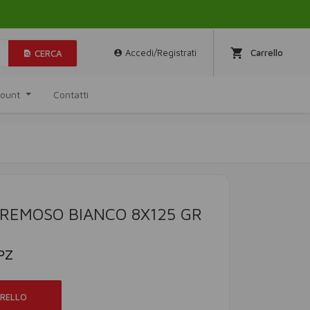
Accedi/Registrati
Carrello
CERCA
ccount
Contatti
REMOSO BIANCO 8X125 GR
PZ
RRELLO