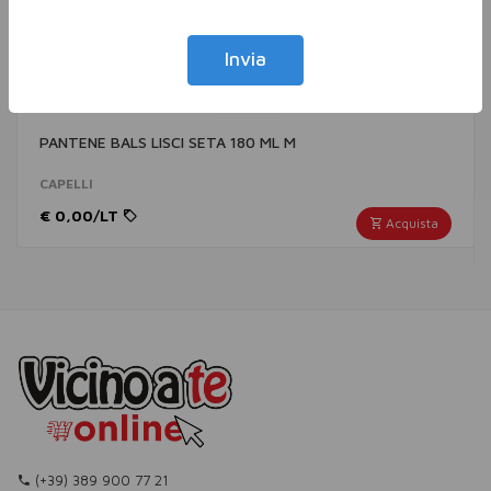
Invia
PANTENE BALS LISCI SETA 180 ML M
CAPELLI
€ 0,00/LT
Acquista
(+39) 389 900 77 21