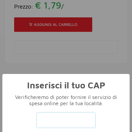
€ 1,79
Prezzo:
/
AGGIUNGI AL CARRELLO
Inserisci il tuo CAP
Altri nella stessa categoria
Vedi tutti
Verificheremo di poter fornire il servizio di
spesa online per la tua località.