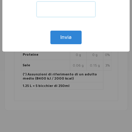
1 kcal
3 kcal
0%
Grassi
0 g
0 g
di cui acidi grassi saturi
0 g
0 g
0%
Carboidrati
0 g
0 g
0%
Invia
di cui zuccheri
0 g
0 g
0%
Proteine
0 g
0 g
0%
Sale
0.06 g
0.15 g
3%
(*) Assunzioni di riferimento di un adulto
medio (8400 kJ / 2000 kcal)
1.25 L = 5 bicchier di 250ml