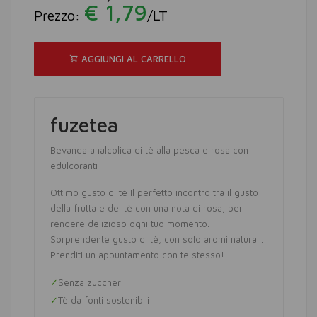
€ 1,79
Prezzo:
/LT
AGGIUNGI AL CARRELLO
fuzetea
Bevanda analcolica di tè alla pesca e rosa con
edulcoranti
Ottimo gusto di tè Il perfetto incontro tra il gusto
della frutta e del tè con una nota di rosa, per
rendere delizioso ogni tuo momento.
Sorprendente gusto di tè, con solo aromi naturali.
Prenditi un appuntamento con te stesso!
Senza zuccheri
Tè da fonti sostenibili