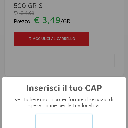
500 GR S
€ 4,99
€ 3,49
Prezzo:
/GR
AGGIUNGI AL CARRELLO
Inserisci il tuo CAP
Verificheremo di poter fornire il servizio di
Altri nella stessa categoria
Vedi tutti
spesa online per la tua località.