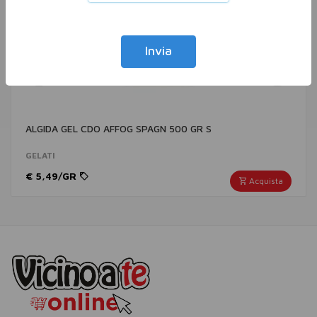
Invia
ALGIDA GEL CDO AFFOG SPAGN 500 GR S
GELATI
€ 5,49/GR
Acquista