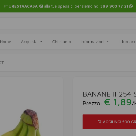
#TURESTAACASA
alla tua spesa ci pensiamo noi
389 900 77 21
Home
Acquista
Chi siamo
Informazioni
Il tuo a
OT
BANANE II 254 
€ 1,89
Prezzo:
/
AGGIUNGI 500 G