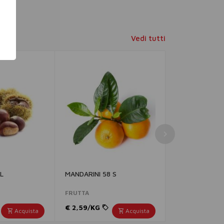
Vedi tutti
L
MANDARINI 58 S
MELINDA CONF
DELICIOUS 75
FRUTTA
FRUTTA
€ 2,59/KG
€ 2,49/GR
Acquista
Acquista