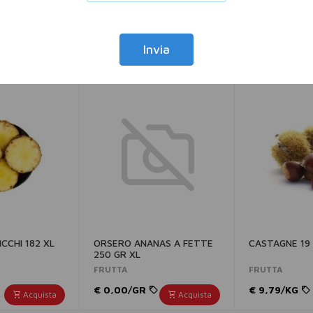
Invia
CCHI 182 XL
ORSERO ANANAS A FETTE
CASTAGNE 19 
250 GR XL
FRUTTA
FRUTTA
€ 0,00/GR
€ 9,79/KG
Acquista
Acquista