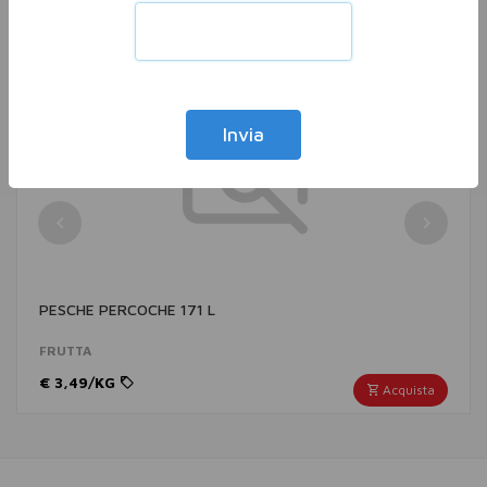
Altri nella stessa categoria
Vedi tutti
Invia
PESCHE PERCOCHE 171 L
FRUTTA
€ 3,49/KG
Acquista