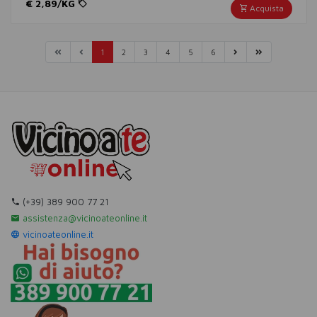
€ 2,89/KG
Acquista
(corrente)
(corrente)
(corrente)
(corrente)
(corrente)
(corrente)
1
2
3
4
5
6
(+39) 389 900 77 21
assistenza@vicinoateonline.it
vicinoateonline.it