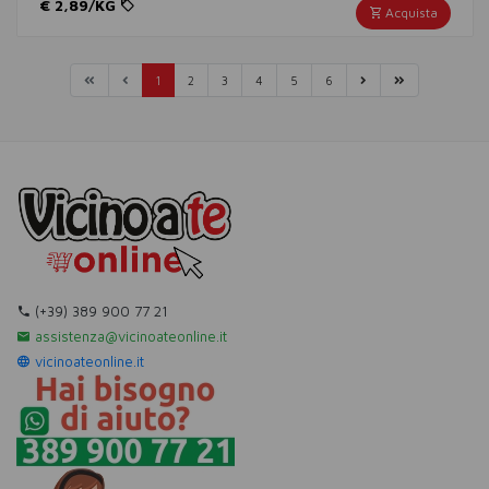
€ 2,89/KG
Acquista
(corrente)
(corrente)
(corrente)
(corrente)
(corrente)
(corrente)
1
2
3
4
5
6
(+39) 389 900 77 21
assistenza@vicinoateonline.it
vicinoateonline.it