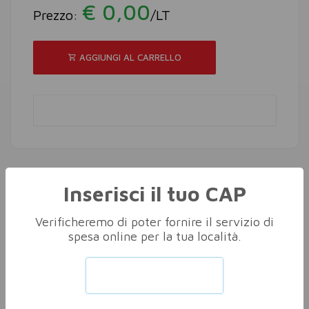
€ 0,00
Prezzo:
/LT
AGGIUNGI AL CARRELLO
Inserisci il tuo CAP
Altri nella stessa categoria
Vedi tutti
Verificheremo di poter fornire il servizio di
spesa online per la tua località.