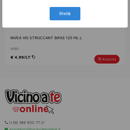
Invia
NIVEA VIS STRUCCANT BIFAS 125 ML L
VISO
€ 4,99/LT
Acquista
(+39) 389 900 77 21
assistenza@vicinoateonline.it