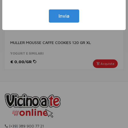
Invia
MULLER MOUSSE CAFFE COOKIES 120 GR XL
YOGURT E SIMILARI
€ 0,00/GR
Acquista
(+39) 389 900 77 21