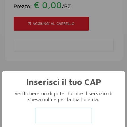
€ 0,00
Prezzo:
/PZ
AGGIUNGI AL CARRELLO
Inserisci il tuo CAP
Altri nella stessa categoria
Vedi tutti
Verificheremo di poter fornire il servizio di
spesa online per la tua località.