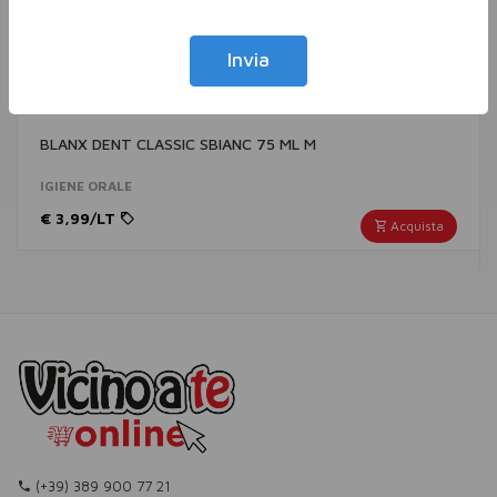
Invia
BLANX DENT CLASSIC SBIANC 75 ML M
IGIENE ORALE
€ 3,99/LT
Acquista
(+39) 389 900 77 21