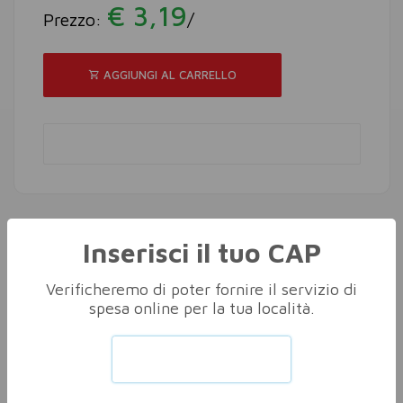
€ 3,19
Prezzo:
/
AGGIUNGI AL CARRELLO
Inserisci il tuo CAP
Altri nella stessa categoria
Vedi tutti
Verificheremo di poter fornire il servizio di
spesa online per la tua località.