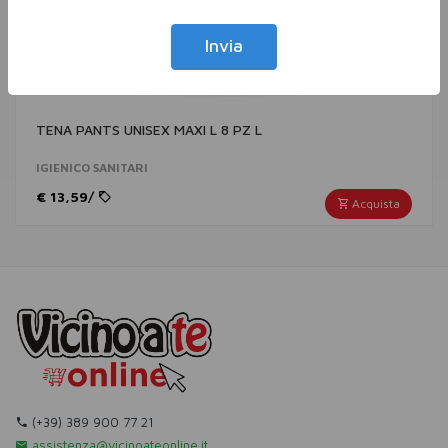
Invia
TENA PANTS UNISEX MAXI L 8 PZ L
IGIENICO SANITARI
€ 13,59/
Acquista
(+39) 389 900 77 21
assistenza@vicinoateonline.it