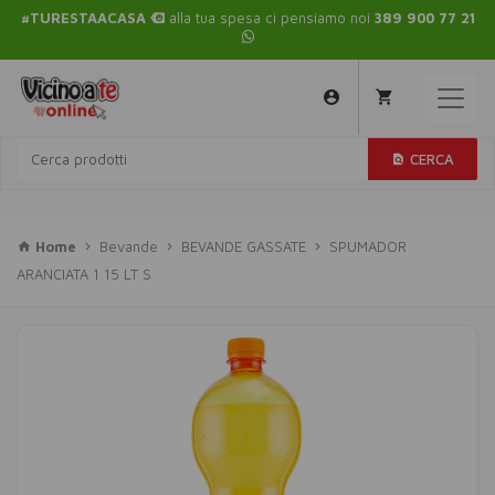
#TURESTAACASA
alla tua spesa ci pensiamo noi
389 900 77 21
CERCA
Home
Bevande
BEVANDE GASSATE
SPUMADOR
ARANCIATA 1 15 LT S