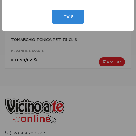
Invia
TOMARCHIO TONICA PET 75 CL S
BEVANDE GASSATE
€ 0,99/PZ
Acquista
(+39) 389 900 77 21