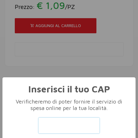
€ 1,09
Prezzo:
/PZ
AGGIUNGI AL CARRELLO
Inserisci il tuo CAP
Altri nella stessa categoria
Vedi tutti
Verificheremo di poter fornire il servizio di
spesa online per la tua località.