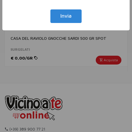
Invia
CASA DEL RAVIOLO GNOCCHE SARDI 500 GR SPOT
SURGELATI
€ 0,00/GR
Acquista
(+39) 389 900 77 21