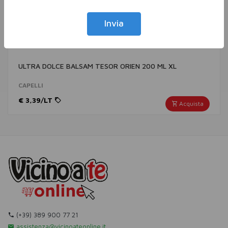
Invia
ULTRA DOLCE BALSAM TESOR ORIEN 200 ML XL
CAPELLI
€ 3,39/LT
Acquista
(+39) 389 900 77 21
assistenza@vicinoateonline.it