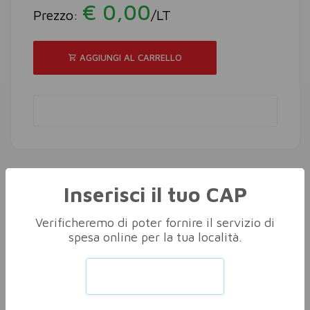
€ 0,00
Prezzo:
/LT
AGGIUNGI AL CARRELLO
Inserisci il tuo CAP
Altri nella stessa categoria
Vedi tutti
Verificheremo di poter fornire il servizio di
spesa online per la tua località.