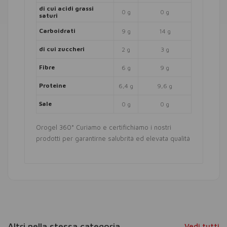
di cui acidi grassi
0 g
0 g
saturi
Carboidrati
9 g
14 g
di cui zuccheri
2 g
3 g
Fibre
6 g
9 g
Proteine
6,4 g
9,6 g
Sale
0 g
0 g
Orogel 360° Curiamo e certifichiamo i nostri
prodotti per garantirne salubrità ed elevata qualità
Altri nella stessa categoria
Vedi tutti