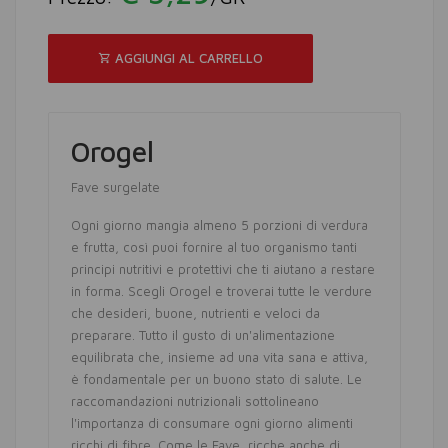
AGGIUNGI AL CARRELLO
Orogel
Fave surgelate
Ogni giorno mangia almeno 5 porzioni di verdura
e frutta, così puoi fornire al tuo organismo tanti
principi nutritivi e protettivi che ti aiutano a restare
in forma. Scegli Orogel e troverai tutte le verdure
che desideri, buone, nutrienti e veloci da
preparare. Tutto il gusto di un'alimentazione
equilibrata che, insieme ad una vita sana e attiva,
è fondamentale per un buono stato di salute. Le
raccomandazioni nutrizionali sottolineano
l'importanza di consumare ogni giorno alimenti
ricchi di fibre. Come le Fave, ricche anche di