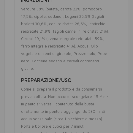
Verdure 38% (patate, carote 22%, pomodoro
17,5%, cipolla, sedano)
Legumi 25,5% (fagioli
borlotti 30,6%, ceci reidratati 26,5%, lenticchie
reidratate 21,9%, fagioli cannellini reidratati 21%)
Cereali 19,1% (avena integrale reidratata 59%,
farro integrale reidratato 41%)
Acqua
Olio
vegetale di semi di girasole
Prezzemolo
Pepe
nero
Contiene sedano e cereali contenenti
glutine
PREPARAZIONE/USO
Come si prepara Il prodotto è da consumarsi
previa cottura. Non occorre scongelare. 15 Min -
In pentola: Versa il contenuto della busta
direttamente in pentola aggiungendo 230 ml di
acqua senza sale (circa 1 bicchiere e mezzo).
Porta a bollore e cuoci per 7 minuti