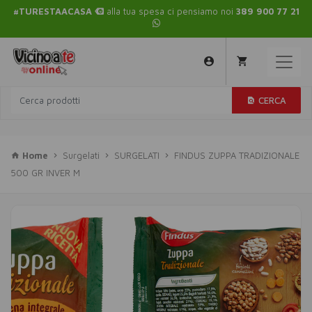
#TURESTAACASA
alla tua spesa ci pensiamo noi
389 900 77 21
CERCA
Home
Surgelati
SURGELATI
FINDUS ZUPPA TRADIZIONALE
500 GR INVER M