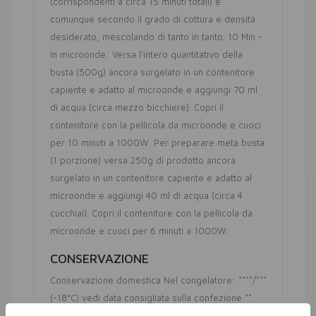
(corrispondenti a circa 15 minuti totali) e
comunque secondo il grado di cottura e densità
desiderato, mescolando di tanto in tanto. 10 Min -
In microonde: Versa l'intero quantitativo della
busta (500g) ancora surgelato in un contenitore
capiente e adatto al microonde e aggiungi 70 ml
di acqua (circa mezzo bicchiere). Copri il
contenitore con la pellicola da microonde e cuoci
per 10 minuti a 1000W. Per preparare metà busta
(1 porzione) versa 250g di prodotto ancora
surgelato in un contenitore capiente e adatto al
microonde e aggiungi 40 ml di acqua (circa 4
cucchiai). Copri il contenitore con la pellicola da
microonde e cuoci per 6 minuti a 1000W.
CONSERVAZIONE
Conservazione domestica Nel congelatore: ****/***
(-18°C) vedi data consigliata sulla confezione **
(-12°C) 1 mese * (-6°C) 1 settimana Per un