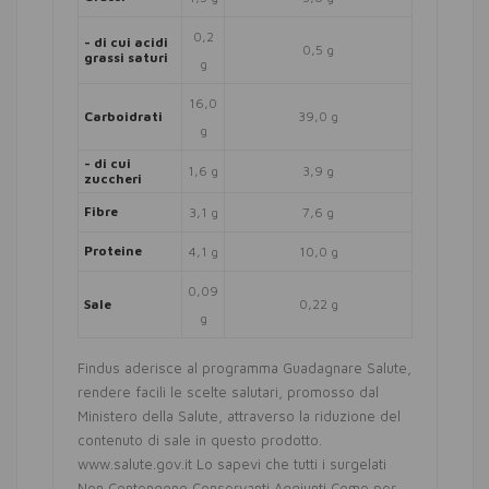
0,2
- di cui acidi
0,5 g
grassi saturi
g
16,0
Carboidrati
39,0 g
g
- di cui
1,6 g
3,9 g
zuccheri
Fibre
3,1 g
7,6 g
Proteine
4,1 g
10,0 g
0,09
Sale
0,22 g
g
Findus aderisce al programma Guadagnare Salute,
rendere facili le scelte salutari, promosso dal
Ministero della Salute, attraverso la riduzione del
contenuto di sale in questo prodotto.
www.salute.gov.it Lo sapevi che tutti i surgelati
Non Contengono Conservanti Aggiunti Come per