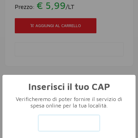
€ 5,99
Prezzo:
/LT
AGGIUNGI AL CARRELLO
Inserisci il tuo CAP
Altri nella stessa categoria
Vedi tutti
Verificheremo di poter fornire il servizio di
spesa online per la tua località.