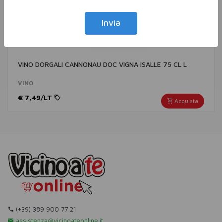
Invia
VINO DORGALI CANNONAU DOC VIGNA ISALLE 75 CL L
VINO
€ 7,49/LT
Acquista
(+39) 389 900 77 21
assistenza@vicinoateonline.it