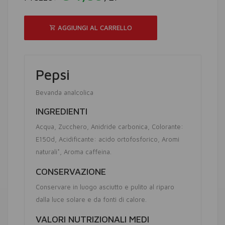
AGGIUNGI AL CARRELLO
Pepsi
Bevanda analcolica
INGREDIENTI
Acqua
Zucchero
Anidride carbonica
Colorante:
E150d
Acidificante: acido ortofosforico
Aromi
naturali*
Aroma caffeina
CONSERVAZIONE
Conservare in luogo asciutto e pulito al riparo
dalla luce solare e da fonti di calore.
VALORI NUTRIZIONALI MEDI