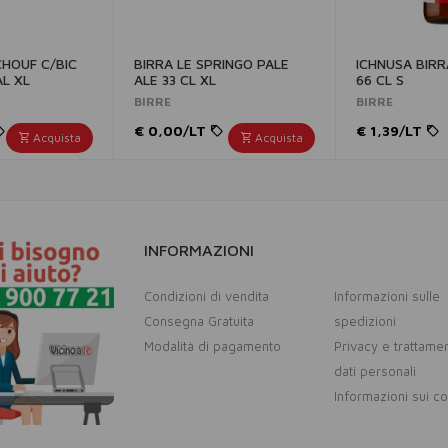
CHOUF C/BIC
BIRRA LE SPRINGO PALE
ICHNUSA BIRR
AL XL
ALE 33 CL XL
66 CL S
BIRRE
BIRRE
€ 0,00/LT
€ 1,39/LT
Acquista
Acquista
INFORMAZIONI
Condizioni di vendita
Informazioni sulle
Consegna Gratuita
spedizioni
Modalità di pagamento
Privacy e trattame
dati personali
Informazioni sui c