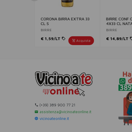
CORONA BIRRA EXTRA 33
BIRRE CONF 
CL S
4X33 CL NAT
BIRRE
BIRRE
€ 1,59/LT
€ 14,89/LT
Acquista
(+39) 389 900 77 21
assistenza@vicinoateonline.it
vicinoateonline.it