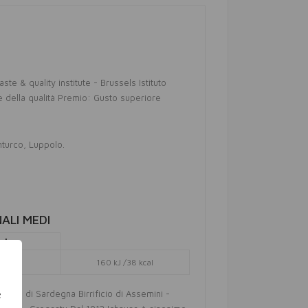
aste & quality institute - Brussels Istituto
e della qualità Premio: Gusto superiore
nturco
Luppolo
ALI MEDI
ml:
160 kJ /38 kcal
e
Birra di Sardegna Birrificio di Assemini -