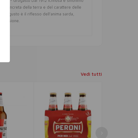
areddu - Grogastu Dal 1912 Ichnusa è sinonimo
e concreta della terra e del carattere delle
 suo gusto è il riflesso dell'anima sarda,
 e passione.
Vedi tutti