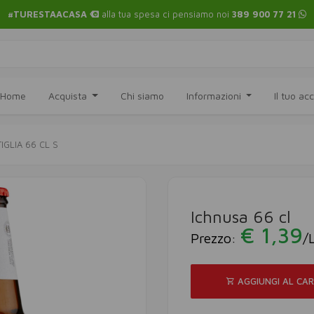
#TURESTAACASA
alla tua spesa ci pensiamo noi
389 900 77 21
Home
Acquista
Chi siamo
Informazioni
Il tuo a
IGLIA 66 CL S
Ichnusa 66 cl
€ 1,39
Prezzo:
/
AGGIUNGI AL CA