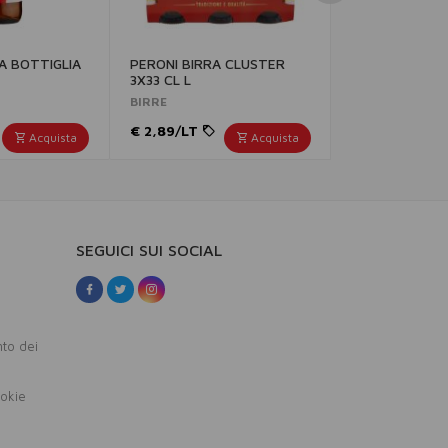
A BOTTIGLIA
PERONI BIRRA CLUSTER
BIRRA RAFFO 
3X33 CL L
CL XL
BIRRE
BIRRE
€ 2,89/LT
€ 1,65/LT
Acquista
Acquista
SEGUICI SUI SOCIAL
nto dei
ookie