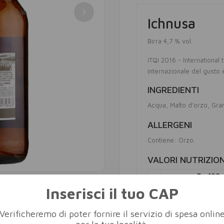
Ichnusa
Birra 4,7 % vol.
iTQi 2016 - International t
internazionale del gusto 
INGREDIENTI
Acqua
Malto d'orzo
Gra
ALLERGENI
Contiene: Orzo.
VALORI NUTRIZION
Per 100 
Inserisci il tuo CAP
Valore energetico
Verificheremo di poter fornire il servizio di spesa onlin
Ichnusa 1912 Anima sarda 