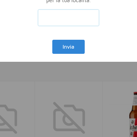
per la tua località.
Cagliari Località Macchi
di Sardegna. L'espression
persone che la abitano. Il
sintesi perfetta d'istinto
Invia