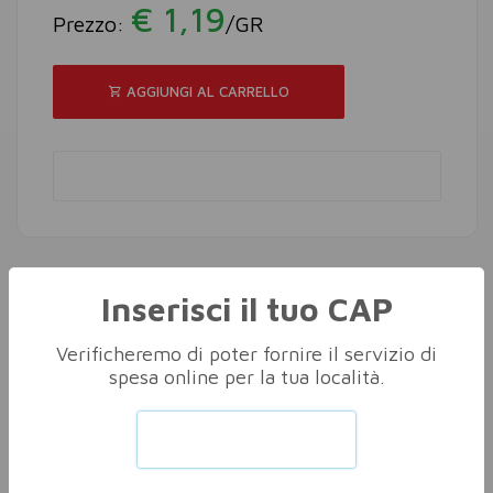
€ 1,19
Prezzo:
/GR
AGGIUNGI AL CARRELLO
Inserisci il tuo CAP
Altri nella stessa categoria
Vedi tutti
Verificheremo di poter fornire il servizio di
spesa online per la tua località.