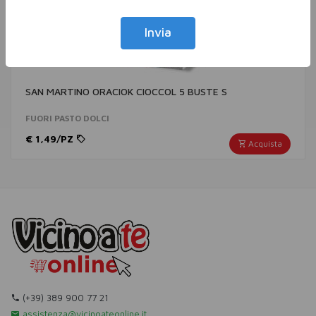
Invia
SAN MARTINO ORACIOK CIOCCOL 5 BUSTE S
FUORI PASTO DOLCI
€ 1,49/PZ
Acquista
(+39) 389 900 77 21
assistenza@vicinoateonline.it