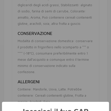
digliceridi degli acidi grassi
Stabilizzanti: alginato
di sodio, farina di semi di carrube
Colorante:
annatto
Aroma
Può contenere cereali contenenti
glutine, arachidi, soia, altra frutta a guscio
CONSERVAZIONE
Modalità di conservazione domestica: conservare
il prodotto in frigorifero nello scomparto a *** o
**** (-18°C), consumare preferibilmente entro 1
mese dall'acquisto e comunque entro il termine
minimo di conservazione indicato sulla
confezione.
ALLERGENI
Contiene: Mandorle, Uova, Latte. Potrebbe
contenere: Cereali contenenti glutine, Frutta a
guscio, Arachidi, Soia