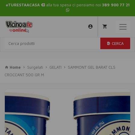
#TURESTAACASA
alla tua spesa ci pensiamo noi
389 900 77 21
CERCA
Home
Surgelati
GELATI
SAMMONT GEL BARAT CLS
CROCCANT 500 GR M