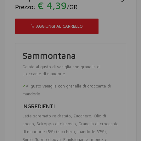
€ 4,39
Prezzo:
/GR
AGGIUNGI AL CARRELLO
Sammontana
Gelato al gusto di vaniglia con granella di
croccante di mandorle
Al gusto vaniglia con granella di croccante di
mandorle
INGREDIENTI
Latte scremato reidratato
Zucchero
Olio di
cocco
Sciroppo di glucosio
Granella di croccante
di mandorle (5%) (zucchero, mandorle 37%)
Burro
Tuorlo d'uova
Emulsionante: mono- e