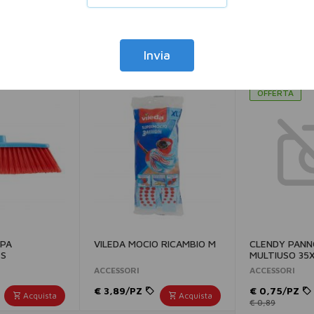
Invia
OFFERTA
OPA
VILEDA MOCIO RICAMBIO M
CLENDY PANN
 S
MULTIUSO 35X
ACCESSORI
ACCESSORI
€ 3,89/PZ
€ 0,75/PZ
Acquista
Acquista
€ 0,89