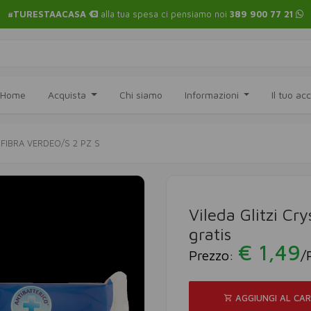
#TURESTAACASA
alla tua spesa ci pensiamo noi
389 900 77 21
Home
Acquista
Chi siamo
Informazioni
Il tuo a
 FIBRA VERDEO/S 2 PZ S
Vileda Glitzi Cry
gratis
€ 1,49
Prezzo:
/
AGGIUNGI AL CA