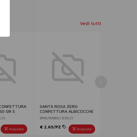
Vedi tutti
 CONFETTURA
SANTA ROSA ZERO
SANTA ROSA 
50 GR S
CONFETTURA ALBICOCCHE
65 ALBICOCCH
300 GR S
LCI
SPALMABILI DOLCI
SPALMABILI DOL
€ 2,65/PZ
€ 2,39/PZ
Acquista
Acquista