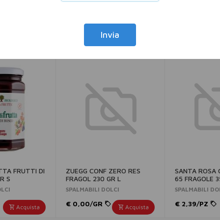
Invia
TTA FRUTTI DI
ZUEGG CONF ZERO RES
SANTA ROSA
R S
FRAGOL 230 GR L
65 FRAGOLE 3
OLCI
SPALMABILI DOLCI
SPALMABILI DO
€ 0,00/GR
€ 2,39/PZ
Acquista
Acquista