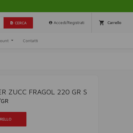
Accedi/Registrati
Carrello
CERCA
ccount
Contatti
R ZUCC FRAGOL 220 GR S
/GR
RRELLO