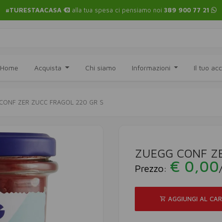
#TURESTAACASA
alla tua spesa ci pensiamo noi
389 900 77 21
Home
Acquista
Chi siamo
Informazioni
Il tuo a
CONF ZER ZUCC FRAGOL 220 GR S
ZUEGG CONF ZE
€ 0,00
Prezzo:
AGGIUNGI AL CA