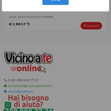
DANTE OLIO GIRASOLE VITAMIN 1 LT XL
OLIO, ACETO E SUCCO LIMONE
€ 2,99/LT
Acquista
(+39) 389 900 77 21
assistenza@vicinoateonline.it
vicinoateonline.it