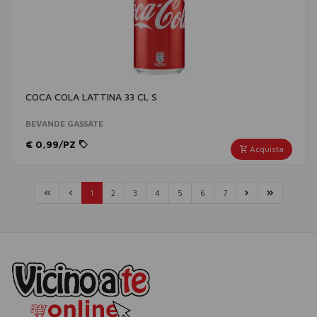
COCA COLA LATTINA 33 CL S
BEVANDE GASSATE
€ 0,99/PZ
Acquista
(corrente)
(corrente)
(corrente)
(corrente)
(corrente)
(corrente)
(corrente)
1
2
3
4
5
6
7