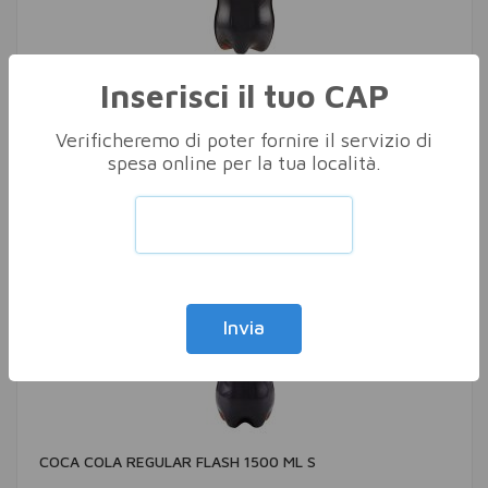
Inserisci il tuo CAP
COCA COLA SENZA CAFFEINA 1 5 LT M
BEVANDE GASSATE
Verificheremo di poter fornire il servizio di
spesa online per la tua località.
€ 2,29/LT
Acquista
Invia
COCA COLA REGULAR FLASH 1500 ML S