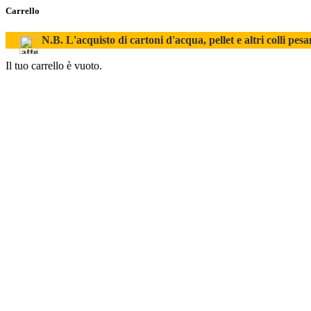
Carrello
N.B. L'acquisto di cartoni d'acqua, pellet e altri colli pesa
Il tuo carrello è vuoto.