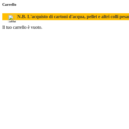
Carrello
N.B. L'acquisto di cartoni d'acqua, pellet e altri colli pesa
Il tuo carrello è vuoto.