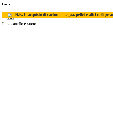
Carrello
N.B. L'acquisto di cartoni d'acqua, pellet e altri colli pesa
Il tuo carrello è vuoto.