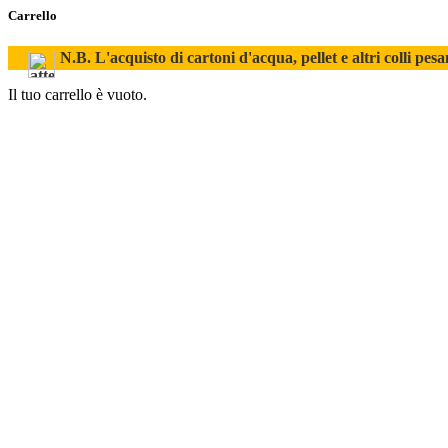
Carrello
N.B. L'acquisto di cartoni d'acqua, pellet e altri colli pesa
Il tuo carrello è vuoto.