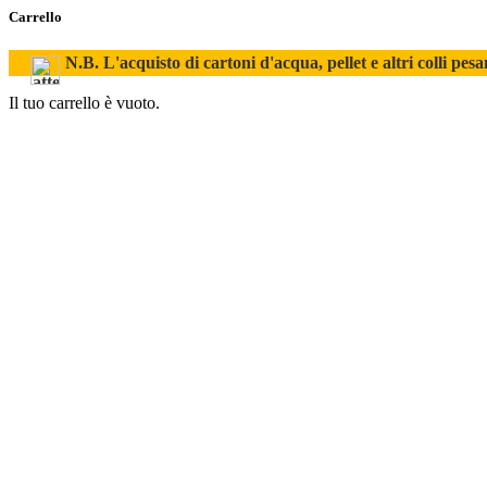
Carrello
N.B. L'acquisto di cartoni d'acqua, pellet e altri colli pesa
Il tuo carrello è vuoto.