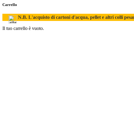
Carrello
N.B. L'acquisto di cartoni d'acqua, pellet e altri colli pesa
Il tuo carrello è vuoto.