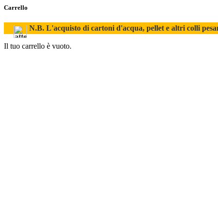
Carrello
N.B. L'acquisto di cartoni d'acqua, pellet e altri colli pesa
Il tuo carrello è vuoto.