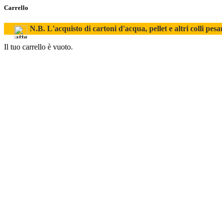
Carrello
N.B. L'acquisto di cartoni d'acqua, pellet e altri colli pesa
Il tuo carrello è vuoto.