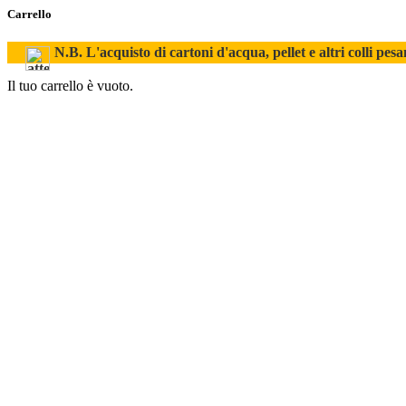
Carrello
N.B. L'acquisto di cartoni d'acqua, pellet e altri colli pesa
Il tuo carrello è vuoto.