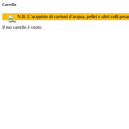
Carrello
N.B. L'acquisto di cartoni d'acqua, pellet e altri colli pesa
Il tuo carrello è vuoto.