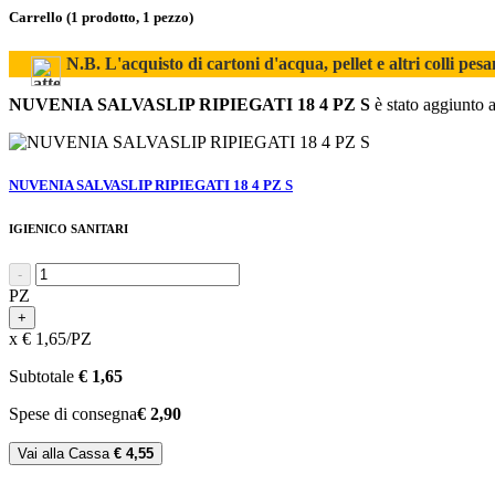
Carrello
(1 prodotto, 1 pezzo)
N.B. L'acquisto di cartoni d'acqua, pellet e altri colli pesa
NUVENIA SALVASLIP RIPIEGATI 18 4 PZ S
è stato aggiunto a
NUVENIA SALVASLIP RIPIEGATI 18 4 PZ S
IGIENICO SANITARI
-
PZ
+
x € 1,65/PZ
Subtotale
€ 1,65
Spese di consegna
€ 2,90
Vai alla Cassa
€ 4,55