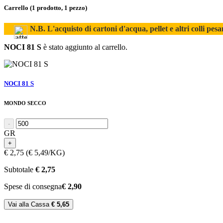
Carrello
(1 prodotto, 1 pezzo)
N.B. L'acquisto di cartoni d'acqua, pellet e altri colli pesa
NOCI 81 S
è stato aggiunto al carrello.
NOCI 81 S
MONDO SECCO
-
GR
+
€ 2,75
(€ 5,49/KG)
Subtotale
€ 2,75
Spese di consegna
€ 2,90
Vai alla Cassa
€ 5,65